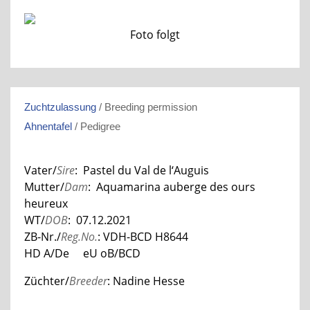
Foto folgt
Zuchtzulassung
/ Breeding permission
Ahnentafel
/ Pedigree
Vater/
Sire
: Pastel du Val de l‘Auguis
Mutter/
Dam
: Aquamarina auberge des ours
heureux
WT/
DOB
: 07.12.2021
ZB-Nr./
Reg.No.
: VDH-BCD H8644
HD A/De eU oB/BCD
Züchter/
Breeder
: Nadine Hesse