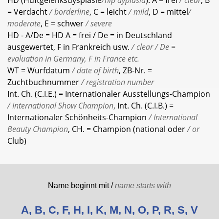
HD (Hüftgelenksdysplasie
/hip dyplasia
): A = frei
/ clear
, B
= Verdacht
/ borderline
, C = leicht
/ mild
, D = mittel
/
moderate
, E = schwer
/ severe
HD - A/De = HD A = frei / De = in Deutschland
ausgewertet, F in Frankreich usw.
/ clear / De =
evaluation in Germany, F in France etc.
WT = Wurfdatum
/ date of birth
, ZB-Nr. =
Zuchtbuchnummer
/ registration number
Int. Ch. (C.I.E.) = Internationaler Ausstellungs-Champion
/ International Show Champion
, Int. Ch. (C.I.B.) =
Internationaler Schönheits-Champion
/ International
Beauty Champion
, CH. = Champion (national oder
/ or
Club)
Name beginnt mit /
name starts with
A
,
B
,
C
,
F
,
H
,
I
,
K
,
M
,
N
,
O
,
P
,
R
,
S
,
V