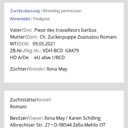
Zuchtzulassung
/ Breeding permission
Ahnentafel
/ Pedigree
Vater/
Sire
: Piezo des travailleurs barbus
Mutter/
Dam
: Ch. Zuckerpuppe Zsazsazsu Romani
WT/
DOB
: 09.05.2021
ZB-Nr./
Reg.No.
: VDH-BCD G8479
HD A/De eU abw.1/BCD
Züchter/
Breeder
: Ilona May
Zuchtstätte/
Kennel
:
Romani
Besitzer/
Owner
: Ilona May / Karen Schilling
Albrechtser Str. 27 • D-98544 Zella-Mehlis OT