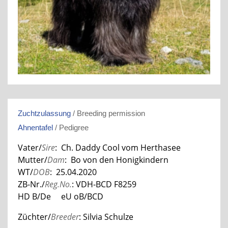
Zuchtzulassung
/ Breeding permission
Ahnentafel
/ Pedigree
Vater/
Sire
: Ch. Daddy Cool vom Herthasee
Mutter/
Dam
: Bo von den Honigkindern
WT/
DOB
: 25.04.2020
ZB-Nr./
Reg.No.
: VDH-BCD F8259
HD B/De eU oB/BCD
Züchter/
Breeder
: Silvia Schulze