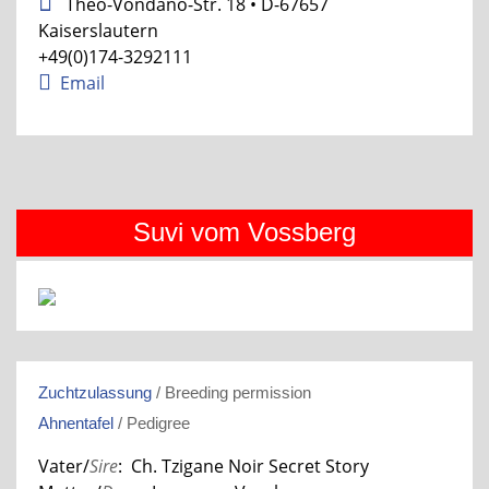
Theo-Vondano-Str. 18 • D-67657
Kaiserslautern
+49(0)174-3292111
Email
Suvi vom Vossberg
Zuchtzulassung
/ Breeding permission
Ahnentafel
/ Pedigree
Vater/
Sire
: Ch. Tzigane Noir Secret Story