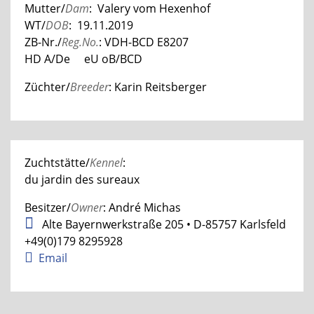
Mutter/
Dam
: Valery vom Hexenhof
WT/
DOB
: 19.11.2019
ZB-Nr./
Reg.No.
: VDH-BCD E8207
HD A/De eU oB/BCD
Züchter/
Breeder
: Karin Reitsberger
Zuchtstätte/
Kennel
:
du jardin des sureaux
Besitzer/
Owner
: André Michas
Alte Bayernwerkstraße 205 • D-85757 Karlsfeld
+49(0)
179 8295928
Email