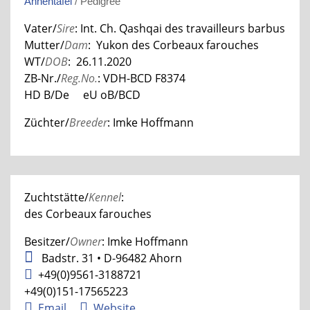
Ahnentafel
/ Pedigree
Vater/
Sire
:
Int. Ch. Qashqai des travailleurs barbus
Mutter/
Dam
: Yukon des Corbeaux farouches
WT/
DOB
: 26.11.2020
ZB-Nr./
Reg.No.
: VDH-BCD
F8374
HD B/De eU oB/BCD
Züchter/
Breeder
: Imke Hoffmann
Zuchtstätte/
Kennel
:
des Corbeaux farouches
Besitzer/
Owner
: Imke Hoffmann
Badstr. 31 • D-96482 Ahorn
+49(0)9561-3188721
+49(0)151-17565223
Email
Website