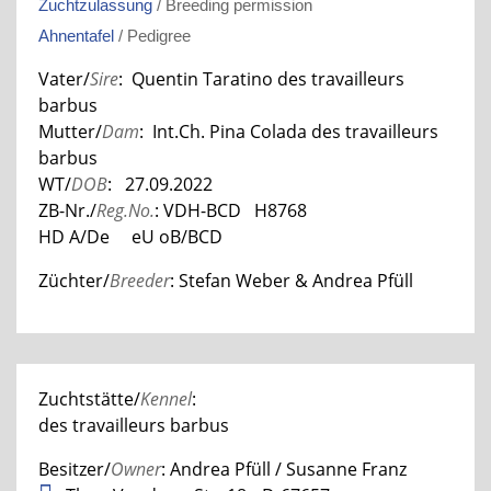
Zuchtzulassung
/ Breeding permission
Ahnentafel
/ Pedigree
Vater/
Sire
: Quentin Taratino des travailleurs
barbus
Mutter/
Dam
: Int.Ch. Pina Colada des travailleurs
barbus
WT/
DOB
: 27.09.2022
ZB-Nr./
Reg.No.
: VDH-BCD H8768
HD A/De eU oB/BCD
Züchter/
Breeder
: Stefan Weber & Andrea Pfüll
Zuchtstätte/
Kennel
:
des travailleurs barbus
Besitzer/
Owner
: Andrea Pfüll / Susanne Franz