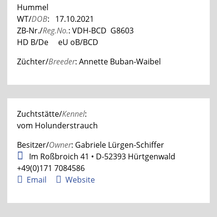
Hummel
WT/
DOB
: 17.10.2021
ZB-Nr./
Reg.No.
: VDH-BCD G8603
HD B/De eU oB/BCD
Züchter/
Breeder
: Annette Buban-Waibel
Zuchtstätte/
Kennel
:
vom Holunderstrauch
Besitzer/
Owner
: Gabriele Lürgen-Schiffer
Im Roßbroich 41 • D-52393 Hürtgenwald
+49(0)171 7084586
Email
Website