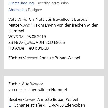
Zuchtzulassung
/ Breeding permission
Ahnentafel
/ Pedigree
Vater/
Sire
: Ch. Nuts des travailleurs barbus
Mutter/
Dam
: Hakini Lhynn von der frechen wilden
Hummel
WT/
DOB
: 05.06.2019
ZB-Nr./
Reg.No.
: VDH-BCD E8065
HD A/De eU oB/BCD
Züchter/
Breeder
: Annette Buban-Waibel
Zuchtstätte/
Kennel
:
von der frechen wilden Hummel
Besitzer/
Owner
: Annette Buban-Waibel
Schänzelstraße 4 • D-67480 Edenkoben