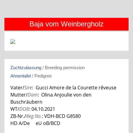
Baja vom Weinbergholz
Zuchtzulassung
/ Breeding permission
Ahnentafel
/ Pedigree
Vater/
Sire
: Gucci Amore de la Courette rêveuse
Mutter/
Dam
: Olina Anjoulie von den
Buschräubern
WT/
DOB
: 04.10.2021
ZB-Nr./
Reg.No.
: VDH-BCD G8580
HD A/De eU oB/BCD