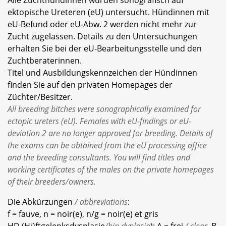
Alle Zuchthündinnen wurden sonografisch auf
ektopische Ureteren (eU) untersucht. Hündinnen mit
eU-Befund oder eU-Abw. 2 werden nicht mehr zur
Zucht zugelassen. Details zu den Untersuchungen
erhalten Sie bei der eU-Bearbeitungsstelle und den
Zuchtberaterinnen.
Titel und Ausbildungskennzeichen der Hündinnen
finden Sie auf den privaten Homepages der
Züchter/Besitzer.
All breeding bitches were sonographically examined for
ectopic ureters (eU). Females with eU-findings or eU-
deviation 2 are no longer approved for breeding. Details of
the exams can be obtained from the eU processing office
and the breeding consultants. You will find titles and
working certificates of the males on the private homepages
of their breeders/owners.
Die Abkürzungen
/ abbreviations
:
f = fauve, n = noir(e), n/g = noir(e) et gris