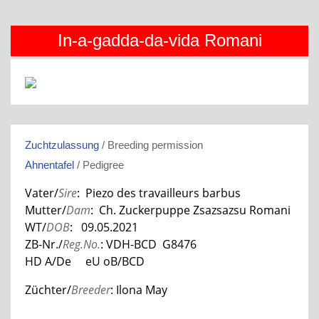
In-a-gadda-da-vida Romani
Zuchtzulassung
/ Breeding permission
Ahnentafel
/ Pedigree
Vater/
Sire
: Piezo des travailleurs barbus
Mutter/
Dam
: Ch. Zuckerpuppe Zsazsazsu Romani
WT/
DOB
: 09.05.2021
ZB-Nr./
Reg.No.
: VDH-BCD G8476
HD A/De eU oB/BCD
Züchter/
Breeder
: Ilona May