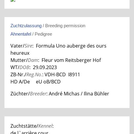
Zuchtzulassung
/ Breeding permission
Ahnentafel
/ Pedigree
Vater/
Sire
: Formula Uno auberge des ours
heureux
Mutter/
Dam
: Fleur vom Reitsberger Hof
WT/
DOB
: 29.09.2023
ZB-Nr./
Reg.No.
: VDH-BCD I8911
HD A/De eU oB/BCD
Züchter/
Breeder
: André Michas / Ilina Bühler
Zuchtstätte/
Kennel
:
de l`arrière cour