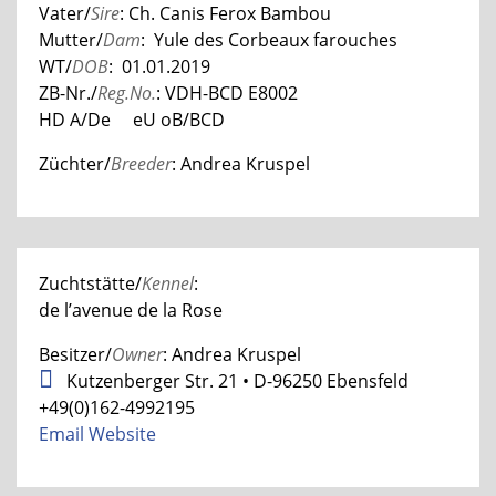
Vater/
Sire
:
Ch. Canis Ferox Bambou
Mutter/
Dam
: Yule des Corbeaux farouches
WT/
DOB
: 01.01.2019
ZB-Nr./
Reg.No.
: VDH-BCD
E8002
HD A/De eU oB/BCD
Züchter/
Breeder
: Andrea Kruspel
Zuchtstätte/
Kennel
:
de l’avenue de la Rose
Besitzer/
Owner
: Andrea Kruspel
Kutzenberger Str. 21 • D-96250 Ebensfeld
+49(0)162-4992195
Email
Website