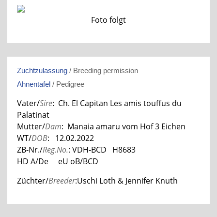
Foto folgt
Zuchtzulassung
/ Breeding permission
Ahnentafel
/ Pedigree
Vater/
Sire
: Ch. El Capitan Les amis touffus du
Palatinat
Mutter/
Dam
: Manaia amaru vom Hof 3 Eichen
WT/
DOB
: 12.02.2022
ZB-Nr./
Reg.No.
: VDH-BCD H8683
HD A/De eU oB/BCD
Züchter/
Breeder
:Uschi Loth & Jennifer Knuth