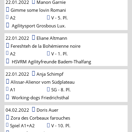
22.01.2022
Manon Garnie
Gimme some lovin Romani
A2
V - 5. Pl.
Agilitysport Grosbous Lux.
22.01.2022
Eliane Altmann
Fereshteh de la Bohémienne noire
A2
V - 1. Pl.
HSVRM Agilityfreunde Badem-Thalfang
22.01.2022
Anja Schimpf
Alissar-Alienor vom Südplateau
A1
SG - 8. Pl.
Working-dogs Friedrichsthal
04.02.2022
Doris Auer
Zora des Corbeaux farouches
Spiel A1+A2
V - 10. Pl.