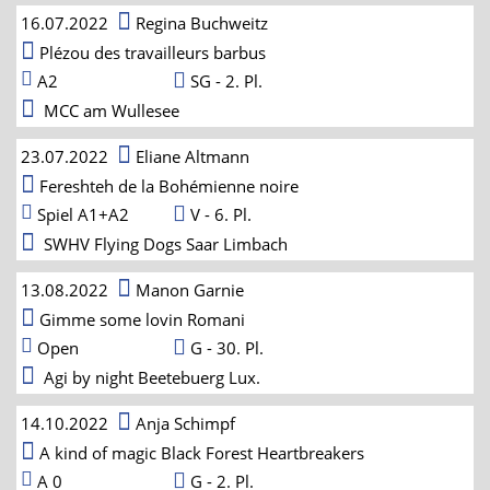
16.07.2022
Regina Buchweitz
Plézou des travailleurs barbus
A2
SG - 2. Pl.
MCC am Wullesee
23.07.2022
Eliane Altmann
Fereshteh de la Bohémienne noire
Spiel A1+A2
V - 6. Pl.
SWHV Flying Dogs Saar Limbach
13.08.2022
Manon Garnie
Gimme some lovin Romani
Open
G - 30. Pl.
Agi by night Beetebuerg Lux.
14.10.2022
Anja Schimpf
A kind of magic Black Forest Heartbreakers
A 0
G - 2. Pl.