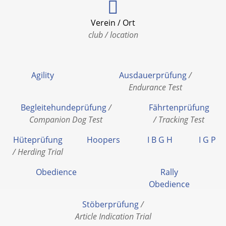
Verein / Ort
club / location
Agility
Ausdauerprüfung
/
Endurance Test
Begleitehundeprüfung
/
Fährtenprüfung
Companion Dog Test
/ Tracking Test
Hüteprüfung
Hoopers
I B G H
I G P
/ Herding Trial
Obedience
Rally
Obedience
Stöberprüfung
/
Article Indication Trial