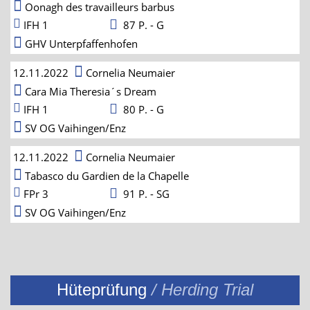
Oonagh des travailleurs barbus
IFH 1
87 P. - G
GHV Unterpfaffenhofen
12.11.2022
Cornelia Neumaier
Cara Mia Theresia´s Dream
IFH 1
80 P. - G
SV OG Vaihingen/Enz
12.11.2022
Cornelia Neumaier
Tabasco du Gardien de la Chapelle
FPr 3
91 P. - SG
SV OG Vaihingen/Enz
Hüteprüfung
/ Herding Trial