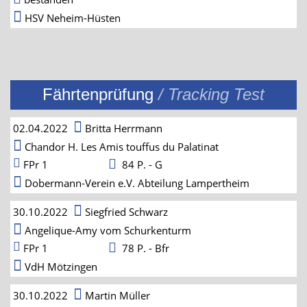
HSV Neheim-Hüsten
Fährtenprüfung
/ Tracking Test
02.04.2022
Britta Herrmann
Chandor H. Les Amis touffus du Palatinat
FPr 1
84 P. - G
Dobermann-Verein e.V. Abteilung Lampertheim
30.10.2022
Siegfried Schwarz
Angelique-Amy vom Schurkenturm
FPr 1
78 P. - Bfr
VdH Mötzingen
30.10.2022
Martin Müller